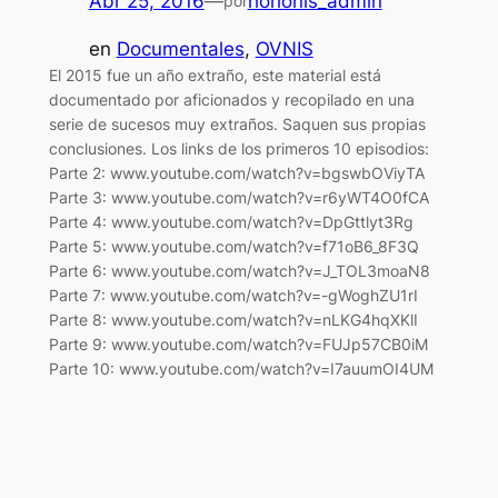
Abr 25, 2016
—
horionis_admin
por
en
Documentales
, 
OVNIS
El 2015 fue un año extraño, este material está
documentado por aficionados y recopilado en una
serie de sucesos muy extraños. Saquen sus propias
conclusiones. Los links de los primeros 10 episodios:
Parte 2: www.youtube.com/watch?v=bgswbOViyTA
Parte 3: www.youtube.com/watch?v=r6yWT4O0fCA
Parte 4: www.youtube.com/watch?v=DpGttlyt3Rg
Parte 5: www.youtube.com/watch?v=f71oB6_8F3Q
Parte 6: www.youtube.com/watch?v=J_TOL3moaN8
Parte 7: www.youtube.com/watch?v=-gWoghZU1rI
Parte 8: www.youtube.com/watch?v=nLKG4hqXKlI
Parte 9: www.youtube.com/watch?v=FUJp57CB0iM
Parte 10: www.youtube.com/watch?v=I7auumOI4UM