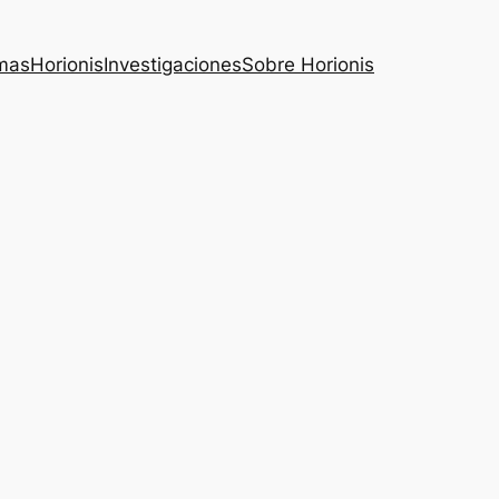
mas
Horionis
Investigaciones
Sobre Horionis