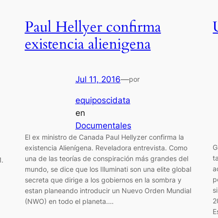
Paul Hellyer confirma
existencia alienigena
Jul 11, 2016
—
por
equiposcidata
en
Documentales
El ex ministro de Canada Paul Hellyzer confirma la
G
existencia Alienígena. Reveladora entrevista. Como
t
una de las teorías de conspiración más grandes del
1.
a
mundo, se dice que los Illuminati son una elite global
p
secreta que dirige a los gobiernos en la sombra y
s
estan planeando introducir un Nuevo Orden Mundial
2
(NWO) en todo el planeta.…
E