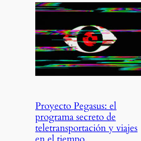
Proyecto Pegasus: el
programa secreto de
teletransportación y viajes
en el tiempo.