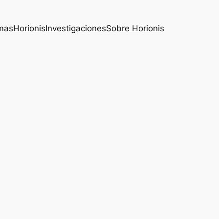
mas
Horionis
Investigaciones
Sobre Horionis