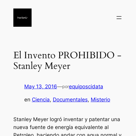
Saltar
al
contenido
El Invento PROHIBIDO -
Stanley Meyer
May 13, 2016
—
equiposcidata
por
en
Ciencia
, 
Documentales
, 
Misterio
Stanley Meyer logró inventar y patentar una
nueva fuente de energía equivalente al
Petroleo, haciendo andar con agua normal y