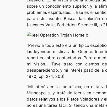
cuestión: “…. la historia de la ufología 
sobre un conocimiento superior, y la afi
problemas espirituales…. Ese es el senti
para este asunto. Buscar la solución no
(Jacques Valle,
Forbidden Science III,
p.21
“Previo a todo esto era un típico escépti
las leyendas místicas del Oriente. Inten
reportes sobre contactados. Pero a med
mi visión… Tuve trato con cientos de
desapareciendo, y mi interés pasó de la ci
1970, pp. 274, 306).
“Mi interés en la metafísica, en esta v
Minneapolis, y traté de leerla en tiem
datos relativos a los Platos Voladores y
no es una tarea fácil. Si tengo una meta