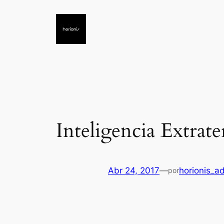
Saltar
al
contenido
Inteligencia Extrate
Abr 24, 2017
—
horionis_a
por