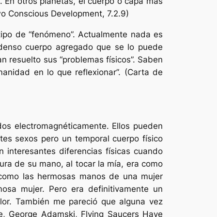
e. En otros planetas, el cuerpo o capa más
wo Conscious Development, 7.2.9)
 tipo de “fenómeno”. Actualmente nada es
a denso cuerpo agregado que se lo puede
an resuelto sus “problemas físicos”. Saben
anidad en lo que reflexionar”. (Carta de
dos electromagnéticamente. Ellos pueden
ntes sexos pero un temporal cuerpo físico
 interesantes diferencias físicas cuando
tura de su mano, al tocar la mía, era como
s como las hermosas manos de una mujer
mosa mujer. Pero era definitivamente un
lor. También me pareció que alguna vez
lie, George Adamski,
Flying Saucers Have