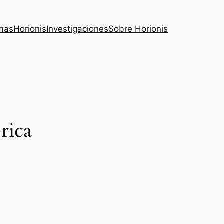
mas
Horionis
Investigaciones
Sobre Horionis
rica