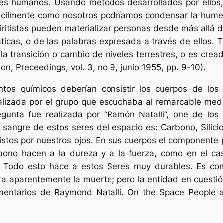
ites humanos. Usando métodos desarrollados por ellos,
 facilmente como nosotros podríamos condensar
la hume
iritistas pueden materializar personas desde más allá d
ticas, o de las palabras expresada a través de ellos.
a transición o cambio de niveles terrestres, o es cre
ion
, Preceedings, vol. 3, no 9, junio 1955, pp. 9-10).
tos químicos deberían consistir los cuerpos de los 
alizada por el grupo que escuchaba al remarcable me
egunta fue realizada por “Ramón Natalli”, one de lo
a sangre de estos seres del espacio es: Carbono, Silici
stos por nuestros ojos.
En sus cuerpos el componente p
arbono hacen a la dureza y a la fuerza, como en el c
. Todo esto hace a estos Seres muy durables. Es como
era aparentemente la muerte; pero la entidad en cuestió
entarios de Raymond Natalli. On the Space People a