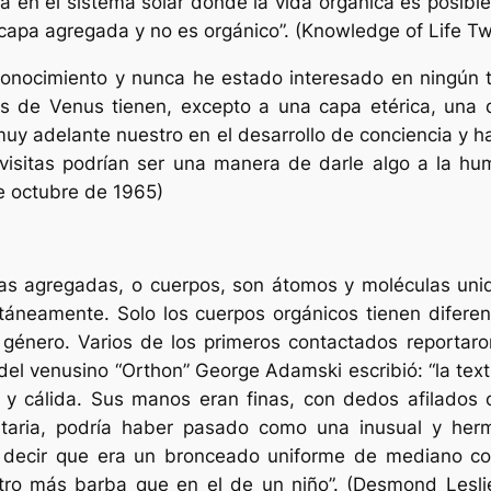
ta en el sistema solar donde la vida organica es posibl
capa agregada y no es orgánico”. (Knowledge of Life T
go conocimiento y nunca he estado interesado en ningún
es de Venus tienen, excepto a una capa etérica, un
uy adelante nuestro en el desarrollo de conciencia y h
visitas podrían ser una manera de darle algo a la hum
e octubre de 1965)
s agregadas, o cuerpos, son átomos y moléculas uni
ntáneamente. Solo los cuerpos orgánicos tienen difere
énero. Varios de los primeros contactados reportaron
o del venusino “Orthon” George Adamski escribió: “la tex
e y cálida. Sus manos eran finas, con dedos afilado
ntaria, podría haber pasado como una inusual y her
 decir que
era un bronceado uniforme de mediano co
ostro más barba que en el de un niño”. (Desmond Les