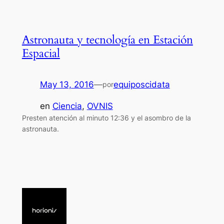
Astronauta y tecnología en Estación
Espacial
May 13, 2016
—
equiposcidata
por
en
Ciencia
, 
OVNIS
Presten atención al minuto 12:36 y el asombro de la
astronauta.