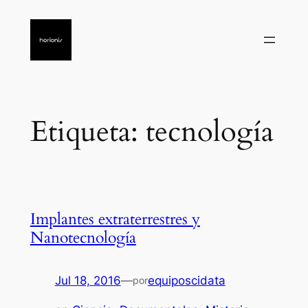
Saltar
al
contenido
Etiqueta:
tecnología
Implantes extraterrestres y
Nanotecnología
Jul 18, 2016
—
equiposcidata
por