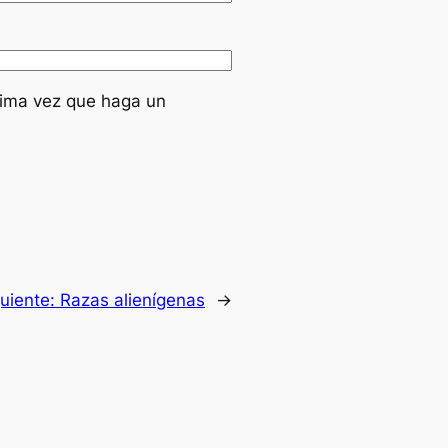
xima vez que haga un
guiente:
Razas alienígenas
→