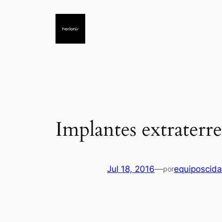
Saltar
al
contenido
Implantes extraterr
Jul 18, 2016
—
equiposcida
por