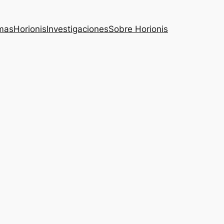
mas
Horionis
Investigaciones
Sobre Horionis