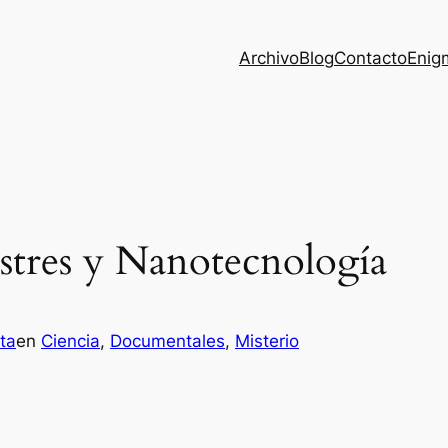
Archivo
Blog
Contacto
Enig
estres y Nanotecnología
ta
en
Ciencia
, 
Documentales
, 
Misterio