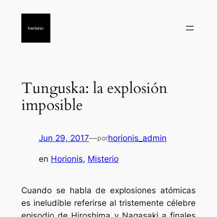
Saltar
al
contenido
Tunguska: la explosión
imposible
Jun 29, 2017
—
horionis_admin
por
en
Horionis
, 
Misterio
Cuando se habla de explosiones atómicas
es ineludible referirse al tristemente célebre
episodio de Hiroshima y Nagasaki a finales